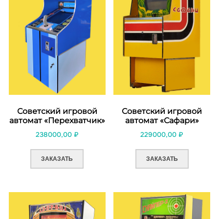
Советский игровой
Советский игровой
автомат «Перехватчик»
автомат «Сафари»
238000,00
₽
229000,00
₽
ЗАКАЗАТЬ
ЗАКАЗАТЬ