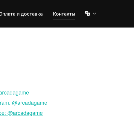
Оплата и доставка
Контакты
Э
л
е
м
е
н
т
м
е
н
@arcadagame
ю
gram: @arcadagame
be: @arcadagame