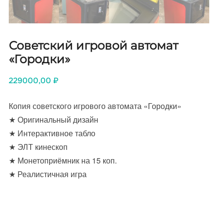
Советский игровой автомат
«Городки»
229000,00
₽
Копия советского игрового автомата «Городки»
★ Оригинальный дизайн
★ Интерактивное табло
★ ЭЛТ кинескоп
★ Монетоприёмник на 15 коп.
★ Реалистичная игра