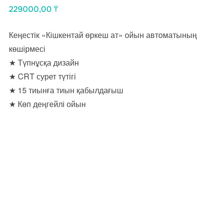
229000,00
₸
Кеңестік «Кішкентай өркеш ат» ойын автоматының
көшірмесі
★ Түпнұсқа дизайн
★ CRT сурет түтігі
★ 15 тиынға тиын қабылдағыш
★ Көп деңгейлі ойын